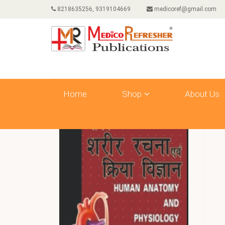
8218635256, 9319104669
medicoref@gmail.com
Home
Shop
About Us