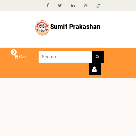
Sumit Prakashan
0
Cart