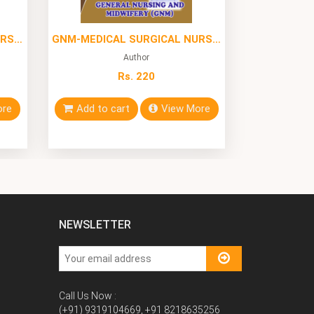
GNM-MEDICAL SURGICAL NURSING-I (Solved Question Bank)
GNM-MEDICAL SURGICAL NURSING-II (Solved Question Bank)
Author
Rs. 220
ore
Add to cart
View More
NEWSLETTER
Call Us Now :
(+91) 9319104669, +91 8218635256